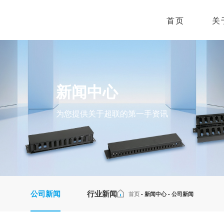
首页
关
新闻中心
为您提供关于超联的第一手资讯
公司新闻
行业新闻
首页
-
新闻中心
-
公司新闻