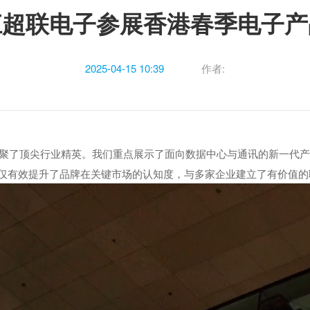
江超联电子参展香港春季电子产
2025-04-15 10:39
作者:
仅有效提升了品牌在关键市场的认知度，与多家企业建立了有价值的