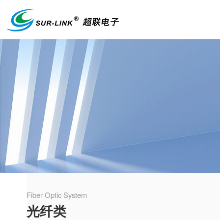
Fiber Optic System
光纤类